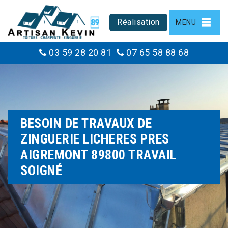
Réalisation
MENU
03 59 28 20 81
07 65 58 88 68
BESOIN DE TRAVAUX DE
ZINGUERIE LICHERES PRES
AIGREMONT 89800 TRAVAIL
SOIGNÉ