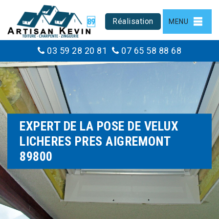
Réalisation
MENU
03 59 28 20 81
07 65 58 88 68
EXPERT DE LA POSE DE VELUX
LICHERES PRES AIGREMONT
89800