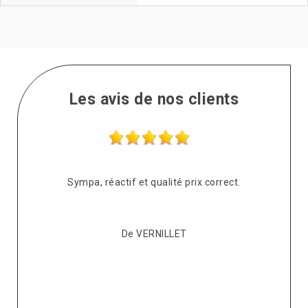
Les avis de nos clients
s
Sympa, réactif et qualité prix correct.
pté
co
De VERNILLET
s,
p
ont
re