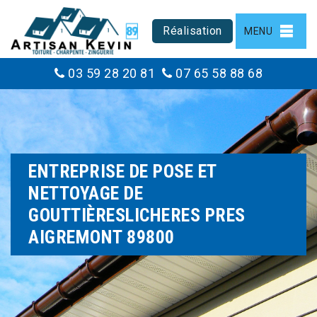
Réalisation
MENU
03 59 28 20 81
07 65 58 88 68
ENTREPRISE DE POSE ET
NETTOYAGE DE
GOUTTIÈRESLICHERES PRES
AIGREMONT 89800