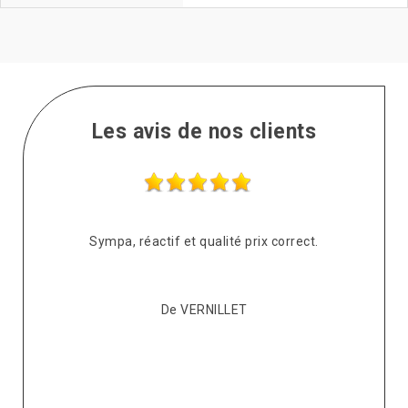
Les avis de nos clients
Sympa, réactif et qualité prix correct.
A
té
cou
De VERNILLET
,
pou
nt
resp