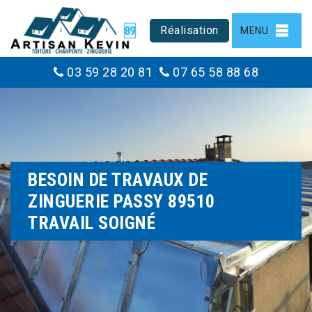
Réalisation
MENU
03 59 28 20 81
07 65 58 88 68
BESOIN DE TRAVAUX DE
ZINGUERIE PASSY 89510
TRAVAIL SOIGNÉ