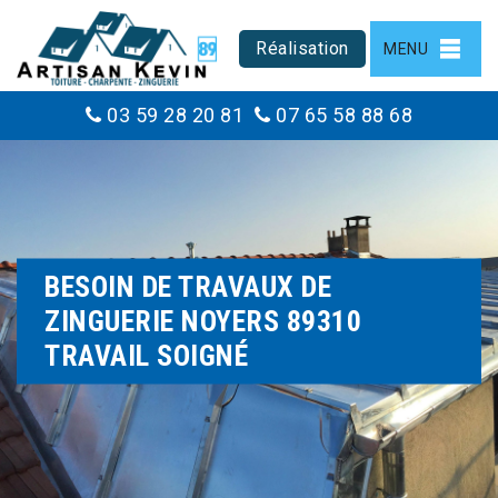
Réalisation
MENU
03 59 28 20 81
07 65 58 88 68
BESOIN DE TRAVAUX DE
ZINGUERIE NOYERS 89310
TRAVAIL SOIGNÉ