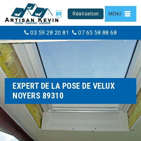
Réalisation
MENU
03 59 28 20 81
07 65 58 88 68
EXPERT DE LA POSE DE VELUX
NOYERS 89310