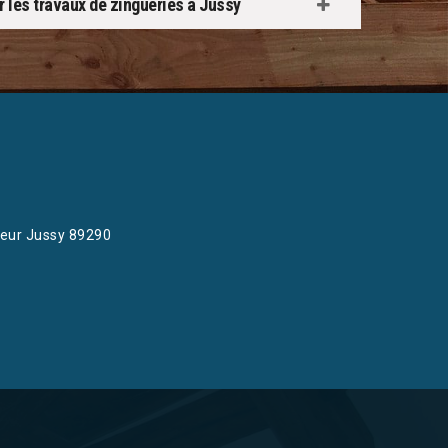
ur les travaux de zingueries à Jussy
eur Jussy 89290