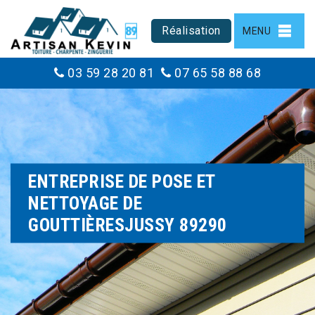
Réalisation
MENU
03 59 28 20 81
07 65 58 88 68
ENTREPRISE DE POSE ET
NETTOYAGE DE
GOUTTIÈRESJUSSY 89290