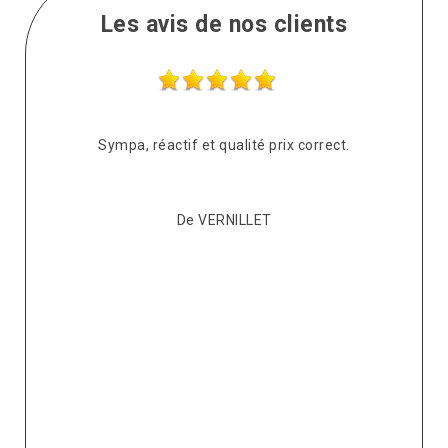
Les avis de nos clients
s
Sympa, réactif et qualité prix correct.
pté
co
De VERNILLET
s,
p
ont
re
ur
v
it.
ré