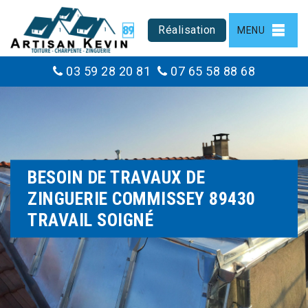
Réalisation
MENU
03 59 28 20 81
07 65 58 88 68
BESOIN DE TRAVAUX DE
ZINGUERIE COMMISSEY 89430
TRAVAIL SOIGNÉ