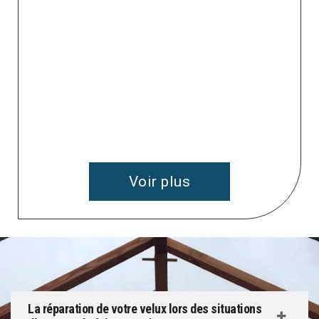
e
 à
v
Voir plus
La réparation de votre velux lors des situations