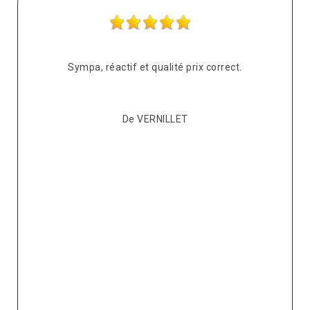
s
Sympa, réactif et qualité prix correct.
pté
co
De VERNILLET
s,
p
ont
re
ur
v
it.
ré