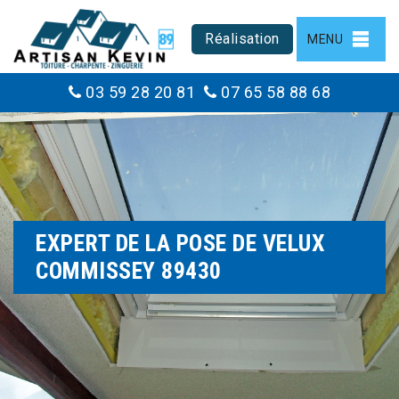
Réalisation
MENU
03 59 28 20 81
07 65 58 88 68
EXPERT DE LA POSE DE VELUX
COMMISSEY 89430