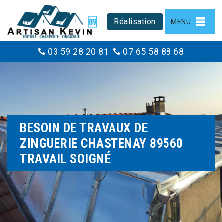
Réalisation
MENU
03 59 28 20 81
07 65 58 88 68
BESOIN DE TRAVAUX DE
ZINGUERIE CHASTENAY 89560
TRAVAIL SOIGNÉ