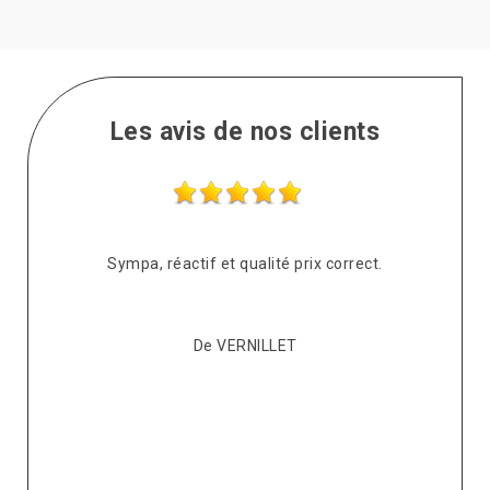
Les avis de nos clients
s
Sympa, réactif et qualité prix correct.
pté
co
De VERNILLET
s,
p
ont
re