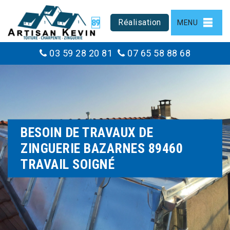
Réalisation
MENU
03 59 28 20 81
07 65 58 88 68
BESOIN DE TRAVAUX DE
ZINGUERIE BAZARNES 89460
TRAVAIL SOIGNÉ