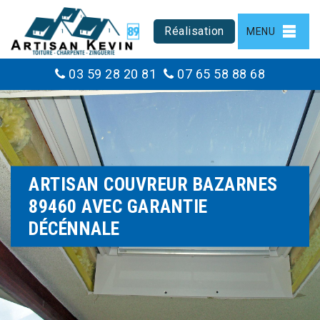
Réalisation
MENU
03 59 28 20 81
07 65 58 88 68
ARTISAN COUVREUR BAZARNES
89460 AVEC GARANTIE
DÉCÉNNALE