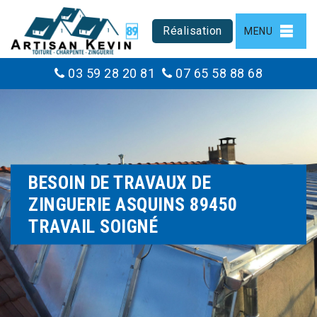
Réalisation
MENU
03 59 28 20 81
07 65 58 88 68
BESOIN DE TRAVAUX DE
ZINGUERIE ASQUINS 89450
TRAVAIL SOIGNÉ