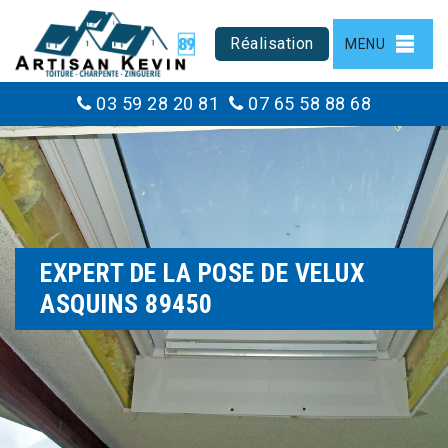
Réalisation
MENU
03 59 28 20 81
07 65 58 88 68
EXPERT DE LA POSE DE VELUX
ASQUINS 89450