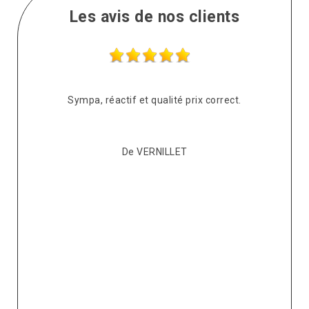
Les avis de nos clients
s
Sympa, réactif et qualité prix correct.
pté
co
De VERNILLET
s,
p
ont
re
ur
v
it.
ré