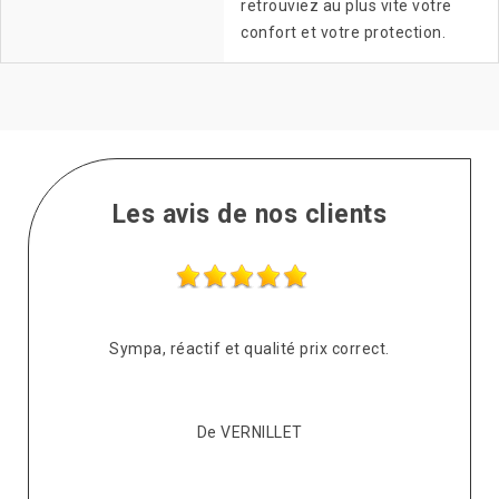
retrouviez au plus vite votre
confort et votre protection.
Les avis de nos clients
s
Sympa, réactif et qualité prix correct.
pté
co
De VERNILLET
s,
p