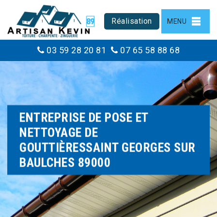
Réalisation
MENU
03 59 28 20 81
07 65 58 88 68
ENTREPRISE DE POSE ET
NETTOYAGE DE
GOUTTIÈRESSAINT GEORGES SUR
BAULCHES 89000