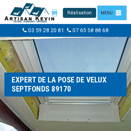
Réalisation
MENU
03 59 28 20 81
07 65 58 88 68
EXPERT DE LA POSE DE VELUX
SEPTFONDS 89170