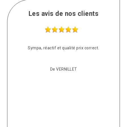
Les avis de nos clients
s
Sympa, réactif et qualité prix correct.
pté
co
De VERNILLET
s,
p
ont
re
ur
v