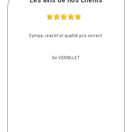
Les avis de nos clients
s
Sympa, réactif et qualité prix correct.
pté
co
De VERNILLET
s,
p
ont
re
ur
v
it.
ré