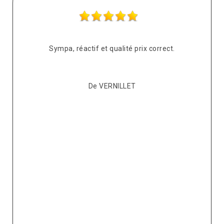
s
Sympa, réactif et qualité prix correct.
pté
co
De VERNILLET
s,
p
ont
re
ur
v
it.
ré