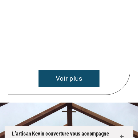
e
 à
v
Voir plus
L’artisan Kevin couverture vous accompagne