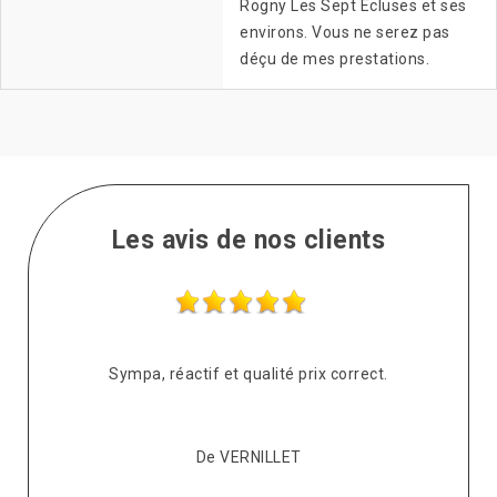
Rogny Les Sept Ecluses et ses
environs. Vous ne serez pas
déçu de mes prestations.
Les avis de nos clients
s
Sympa, réactif et qualité prix correct.
pté
co
De VERNILLET