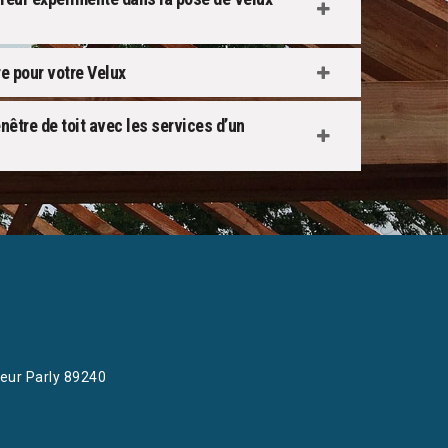
re pour votre Velux
être de toit avec les services d’un
eur Parly 89240