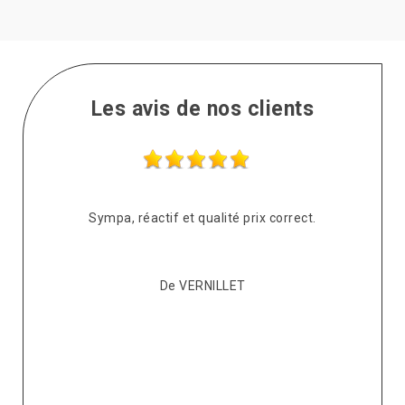
Les avis de nos clients
s
Sympa, réactif et qualité prix correct.
pté
co
De VERNILLET
s,
p
ont
re