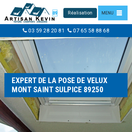
Réalisation
MENU
03 59 28 20 81
07 65 58 88 68
EXPERT DE LA POSE DE VELUX
MONT SAINT SULPICE 89250