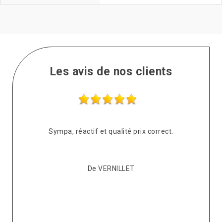
Les avis de nos clients
Après plusieurs devis réalisés auprès de différents
couvreurs, mon copropriétaire et moi-même avons opté
pour Kévin. Messieurs très sympathiques et agréables,
respectueux, professionnels et de bons conseils. Ils sont