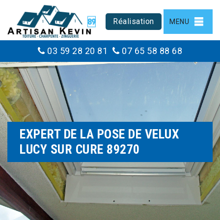
Réalisation
MENU
03 59 28 20 81
07 65 58 88 68
EXPERT DE LA POSE DE VELUX
LUCY SUR CURE 89270