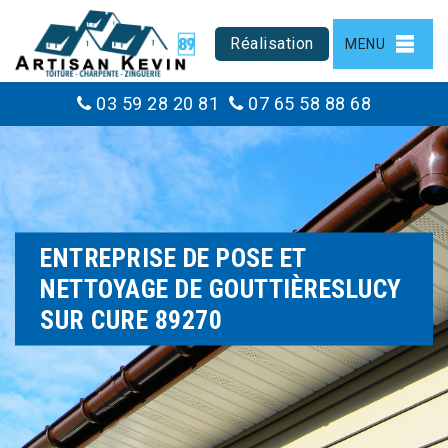
Réalisation
MENU
03 59 28 20 81
07 65 58 88 68
ENTREPRISE DE POSE ET
NETTOYAGE DE GOUTTIÈRESLUCY
SUR CURE 89270