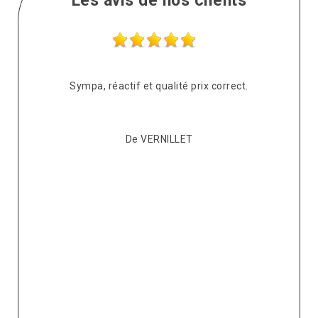
Les avis de nos clients
s
Sympa, réactif et qualité prix correct.
pté
co
De VERNILLET
s,
p
ont
re
ur
v
it.
ré