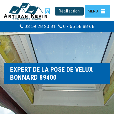
Réalisation
MENU
03 59 28 20 81
07 65 58 88 68
EXPERT DE LA POSE DE VELUX
BONNARD 89400