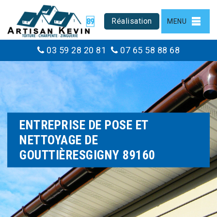
Réalisation
MENU
03 59 28 20 81
07 65 58 88 68
ENTREPRISE DE POSE ET
NETTOYAGE DE
GOUTTIÈRESGIGNY 89160