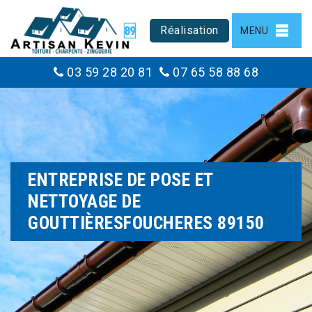
Réalisation
MENU
03 59 28 20 81
07 65 58 88 68
ENTREPRISE DE POSE ET
NETTOYAGE DE
GOUTTIÈRESFOUCHERES 89150