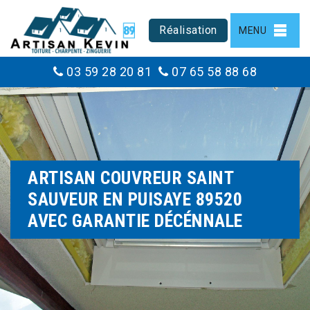
Réalisation
MENU
03 59 28 20 81
07 65 58 88 68
ARTISAN COUVREUR SAINT
SAUVEUR EN PUISAYE 89520
AVEC GARANTIE DÉCÉNNALE