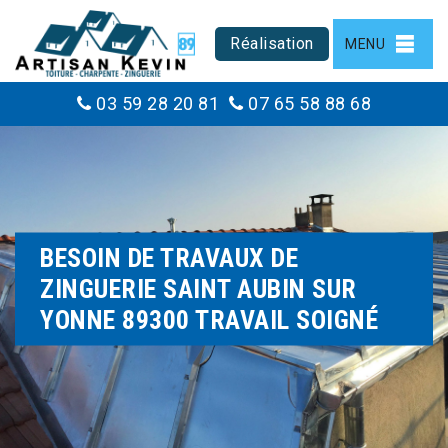
Réalisation
MENU
03 59 28 20 81
07 65 58 88 68
BESOIN DE TRAVAUX DE
ZINGUERIE SAINT AUBIN SUR
YONNE 89300 TRAVAIL SOIGNÉ