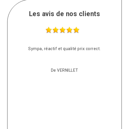
Les avis de nos clients
s
Sympa, réactif et qualité prix correct.
pté
co
De VERNILLET
s,
p
ont
re
ur
v