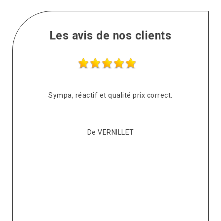
Les avis de nos clients
s
Sympa, réactif et qualité prix correct.
pté
co
De VERNILLET
s,
p
ont
re
ur
v