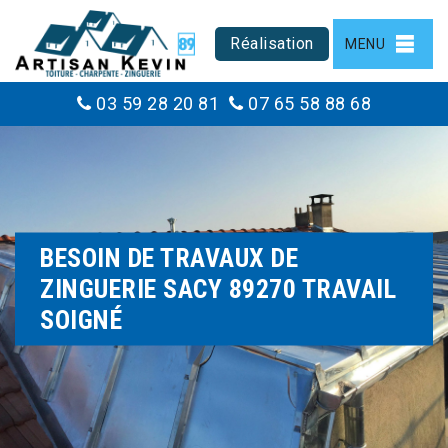
Réalisation
MENU
03 59 28 20 81
07 65 58 88 68
BESOIN DE TRAVAUX DE
ZINGUERIE SACY 89270 TRAVAIL
SOIGNÉ