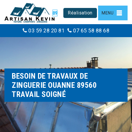
Réalisation
MENU
03 59 28 20 81
07 65 58 88 68
BESOIN DE TRAVAUX DE
ZINGUERIE OUANNE 89560
TRAVAIL SOIGNÉ