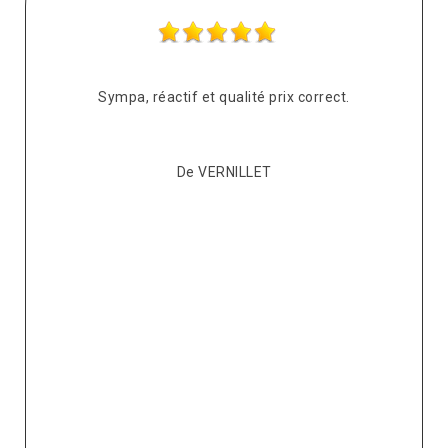
s
Sympa, réactif et qualité prix correct.
pté
co
De VERNILLET
s,
p
ont
re
ur
v
it.
ré