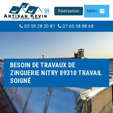
Réalisation
MENU
03 59 28 20 81
07 65 58 88 68
BESOIN DE TRAVAUX DE
ZINGUERIE NITRY 89310 TRAVAIL
SOIGNÉ