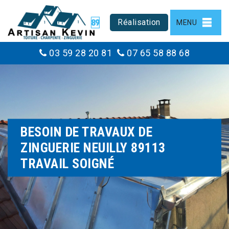
Réalisation
MENU
03 59 28 20 81
07 65 58 88 68
BESOIN DE TRAVAUX DE
ZINGUERIE NEUILLY 89113
TRAVAIL SOIGNÉ