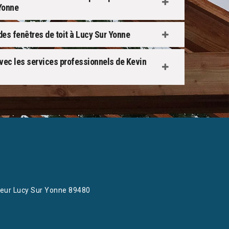
Yonne
 des fenêtres de toit à Lucy Sur Yonne
avec les services professionnels de Kevin
eur Lucy Sur Yonne 89480