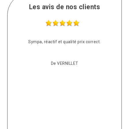
Les avis de nos clients
s
Sympa, réactif et qualité prix correct.
pté
co
De VERNILLET
s,
p
ont
re
ur
v
it.
ré