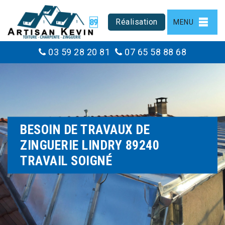
Réalisation
MENU
03 59 28 20 81
07 65 58 88 68
BESOIN DE TRAVAUX DE
ZINGUERIE LINDRY 89240
TRAVAIL SOIGNÉ