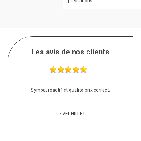
prestations.
Les avis de nos clients
s
Sympa, réactif et qualité prix correct.
pté
co
De VERNILLET
s,
p