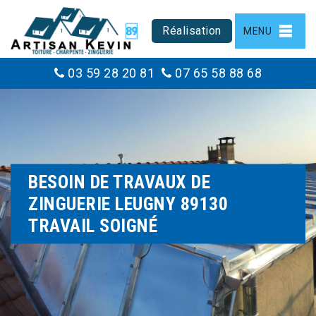
Réalisation
MENU
03 59 28 20 81
07 65 58 88 68
BESOIN DE TRAVAUX DE
ZINGUERIE LEUGNY 89130
TRAVAIL SOIGNÉ