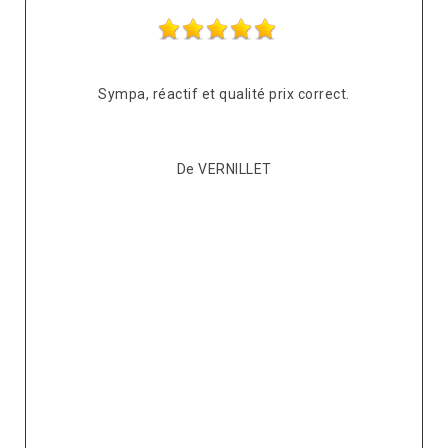
s
Sympa, réactif et qualité prix correct.
pté
co
De VERNILLET
s,
p
ont
re
ur
v
it.
ré