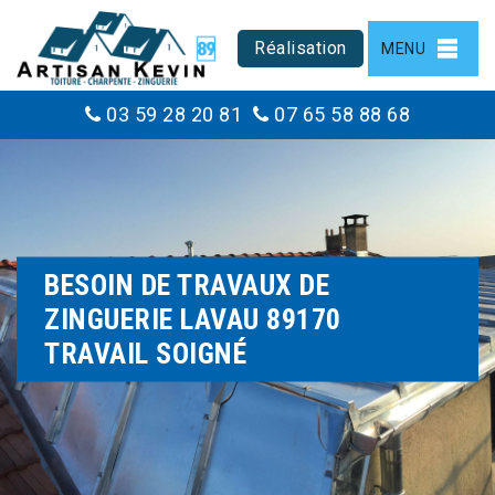
Réalisation
MENU
03 59 28 20 81
07 65 58 88 68
BESOIN DE TRAVAUX DE
ZINGUERIE LAVAU 89170
TRAVAIL SOIGNÉ