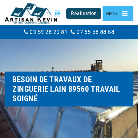
Réalisation
MENU
03 59 28 20 81
07 65 58 88 68
BESOIN DE TRAVAUX DE
ZINGUERIE LAIN 89560 TRAVAIL
SOIGNÉ