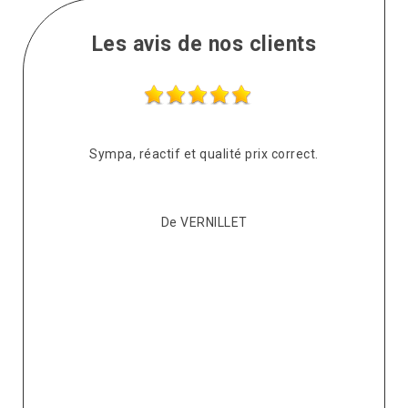
Les avis de nos clients
s
Sympa, réactif et qualité prix correct.
pté
co
De VERNILLET
s,
p
ont
re
ur
v