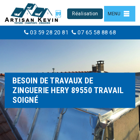
Réalisation
MENU
03 59 28 20 81
07 65 58 88 68
BESOIN DE TRAVAUX DE
ZINGUERIE HERY 89550 TRAVAIL
SOIGNÉ