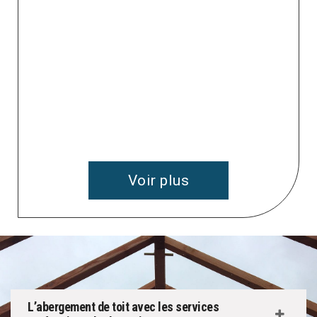
e
 à
v
Voir plus
L’abergement de toit avec les services