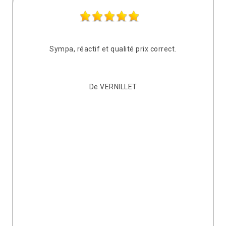
s
Sympa, réactif et qualité prix correct.
pté
co
De VERNILLET
s,
p
ont
re
ur
v
it.
ré