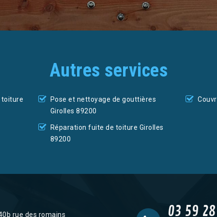
Autres services
toiture
Pose et nettoyage de gouttières
Couvr
Girolles 89200
Réparation fuite de toiture Girolles
89200
03 59 28
40b rue des romains