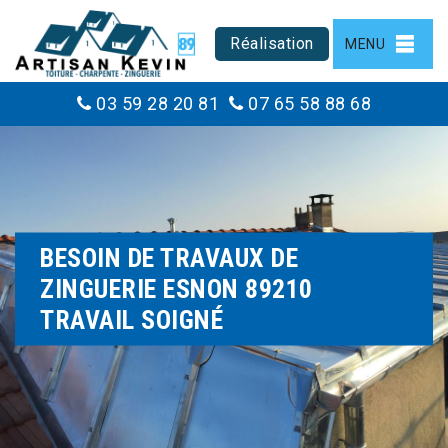
Réalisation
MENU
03 59 28 20 81
07 65 58 88 68
BESOIN DE TRAVAUX DE
ZINGUERIE ESNON 89210
TRAVAIL SOIGNÉ