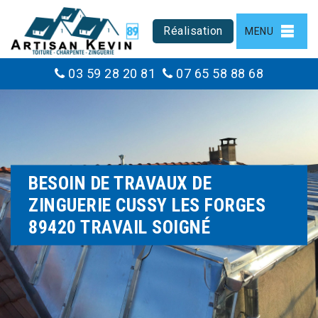
Réalisation
MENU
03 59 28 20 81
07 65 58 88 68
BESOIN DE TRAVAUX DE
ZINGUERIE CUSSY LES FORGES
89420 TRAVAIL SOIGNÉ