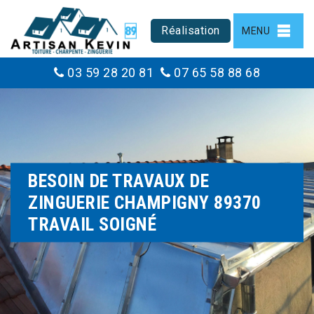
Réalisation
MENU
03 59 28 20 81
07 65 58 88 68
BESOIN DE TRAVAUX DE
ZINGUERIE CHAMPIGNY 89370
TRAVAIL SOIGNÉ