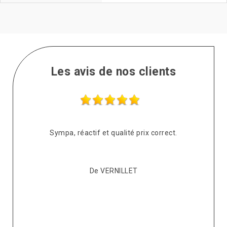
Les avis de nos clients
s
Sympa, réactif et qualité prix correct.
pté
co
De VERNILLET
s,
p
ont
re