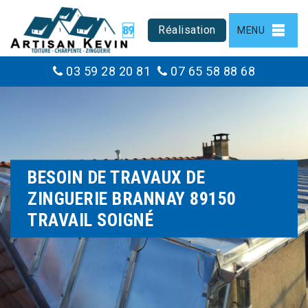
Réalisation
MENU
03 59 28 20 81
07 65 58 88 68
BESOIN DE TRAVAUX DE
ZINGUERIE BRANNAY 89150
TRAVAIL SOIGNÉ