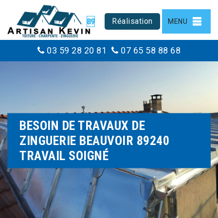
Réalisation
MENU
03 59 28 20 81
07 65 58 88 68
BESOIN DE TRAVAUX DE
ZINGUERIE BEAUVOIR 89240
TRAVAIL SOIGNÉ