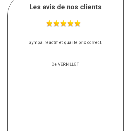
Les avis de nos clients
s
Sympa, réactif et qualité prix correct.
pté
co
De VERNILLET
s,
p
ont
re
ur
v
it.
ré